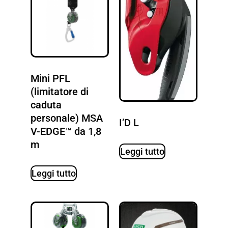
Mini PFL
(limitatore di
caduta
personale) MSA
I’D L
V-EDGE™ da 1,8
m
Leggi tutto
Leggi tutto