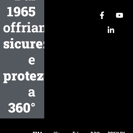
1965
offriamo
sicurezza
e
protezione
a
360°