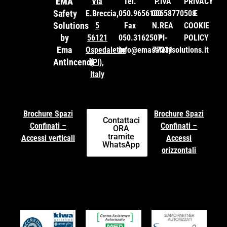
EMA
Via
Tel.
P.IVA
PRIVACY
Safety
E.Breccia,
050.9656100
00658770508
E
Solutions
5
Fax
N.REA
COOKIE
by
56121
050.3162507
PI-
POLICY
Ema
Ospedaletto
info@emasafetysolutions.it
77331
Antincendi
(PI),
Italy
Brochure Spazi
Brochure Spazi
Contattaci
Confinati –
Confinati –
ORA
tramite
Accessi verticali
Accessi
WhatsApp
orizzontali