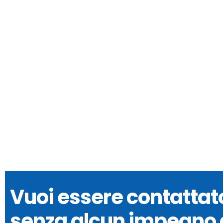
TRALICCI
SCOPRI DI PIÙ
Vuoi essere contattat
senza alcun impegno 