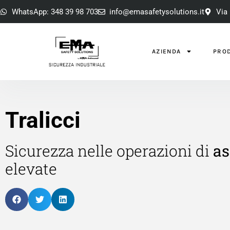
WhatsApp: 348 39 98 703
info@emasafetysolutions.it
Via 
AZIENDA
PROD
Tralicci
Sicurezza nelle operazioni di
as
elevate