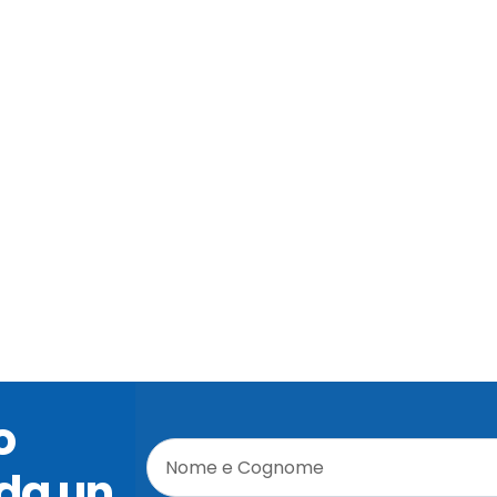
CONDOTTE FORZATE
S
SCOPRI DI PIÙ
o
da un