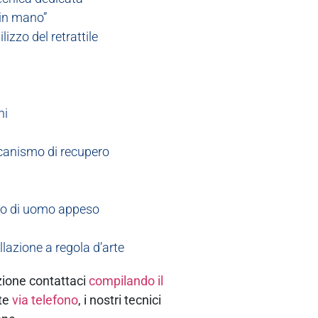
 in mano”
izzo del retrattile
ni
ccanismo di recupero
chio di uomo appeso
llazione a regola d’arte
zione contattaci
compilando il
te
via telefono
, i nostri tecnici