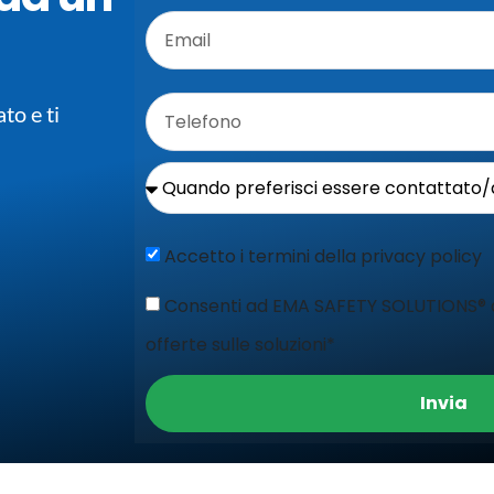
to e ti
Accetto i termini della privacy policy
Consenti ad EMA SAFETY SOLUTIONS® di
offerte sulle soluzioni*
Invia