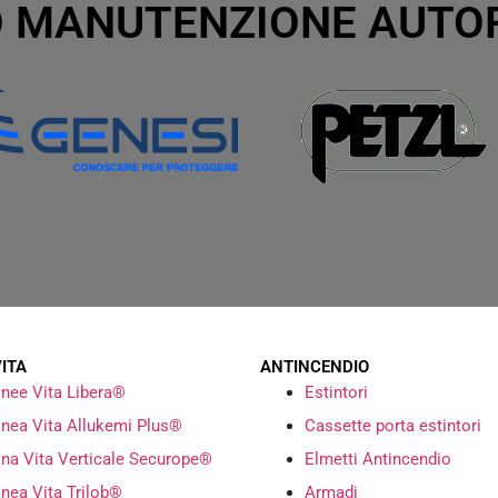
 MANUTENZIONE AUTO
VITA
ANTINCENDIO
inee Vita Libera®
Estintori
inea Vita Allukemi Plus®
Cassette porta estintori
ina Vita Verticale Securope®
Elmetti Antincendio
inea Vita Trilob®
Armadi