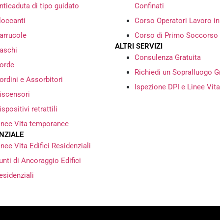
nticaduta di tipo guidato
Confinati
loccanti
Corso Operatori Lavoro i
arrucole
Corso di Primo Soccorso
ALTRI SERVIZI
aschi
Consulenza Gratuita
orde
Richiedi un Sopralluogo G
ordini e Assorbitori
Ispezione DPI e Linee Vita
iscensori
ispositivi retrattili
inee Vita temporanee
NZIALE
inee Vita Edifici Residenziali
unti di Ancoraggio Edifici
esidenziali