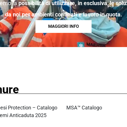
remo la
possibilità di utilizzare, in esclusiva
,
le solu
da noi per ambienti confinati e lavoro in quota.
MAGGIORI INFO
hure
esi Protection – Catalogo
MSA™ Catalogo
temi Anticaduta 2025