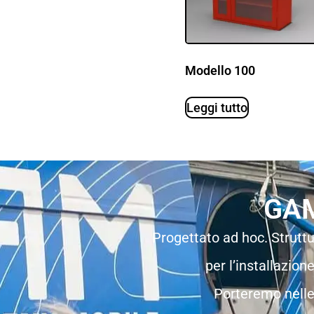
Modello 100
Leggi tutto
GAM
Progettato ad hoc. Struttu
per l’installazion
Porteremo nelle 