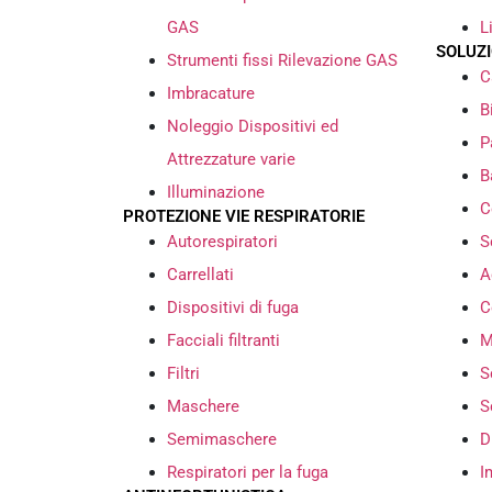
GAS
L
SOLUZ
Strumenti fissi Rilevazione GAS
C
Imbracature
B
Noleggio Dispositivi ed
P
Attrezzature varie
B
Illuminazione
C
PROTEZIONE VIE RESPIRATORIE
Autorespiratori
S
Carrellati
A
Dispositivi di fuga
C
Facciali filtranti
M
Filtri
S
Maschere
S
Semimaschere
D
Respiratori per la fuga
I