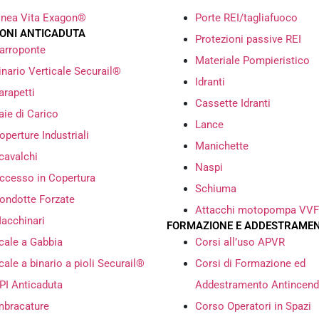
inea Vita Exagon®
Porte REI/tagliafuoco
IONI ANTICADUTA
Protezioni passive REI
arroponte
Materiale Pompieristico
inario Verticale Securail®
Idranti
arapetti
Cassette Idranti
aie di Carico
Lance
operture Industriali
Manichette
cavalchi
Naspi
ccesso in Copertura
Schiuma
ondotte Forzate
Attacchi motopompa VVF
acchinari
FORMAZIONE E ADDESTRAME
cale a Gabbia
Corsi all’uso APVR
cale a binario a pioli Securail®
Corsi di Formazione ed
PI Anticaduta
Addestramento Antincend
mbracature
Corso Operatori in Spazi