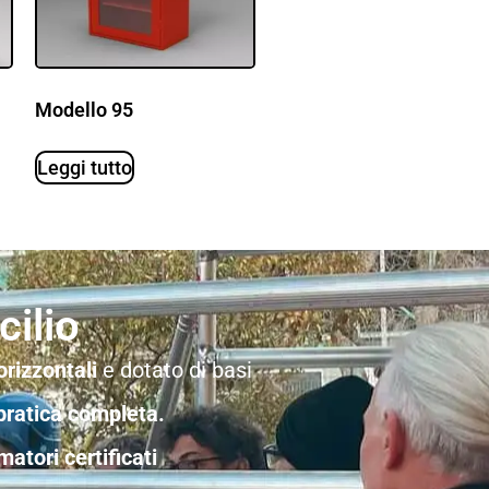
Modello 95
Leggi tutto
ilio
orizzontali
e dotato di basi
pratica completa.
matori certificati