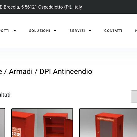
E.Breccia, 5 56121 Ospedaletto (PI), Italy
OTTI
SOLUZIONI
SERVIZI
CONTATTI
e
/
Armadi
/ DPI Antincendio
ltati