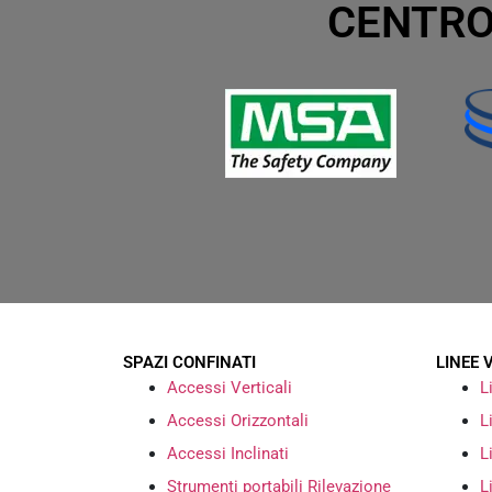
CENTRO
SPAZI CONFINATI
LINEE 
Accessi Verticali
L
Accessi Orizzontali
L
Accessi Inclinati
L
Strumenti portabili Rilevazione
L