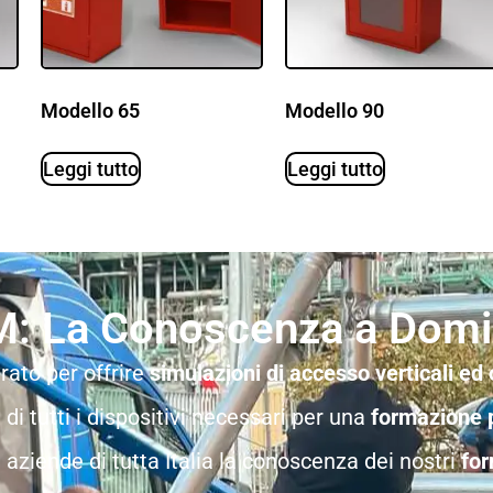
Modello 65
Modello 90
Leggi tutto
Leggi tutto
: La Conoscenza a Domic
rato per offrire
simulazioni di accesso verticali ed 
e di tutti i dispositivi necessari per una
formazione 
aziende di tutta Italia la conoscenza dei nostri
for