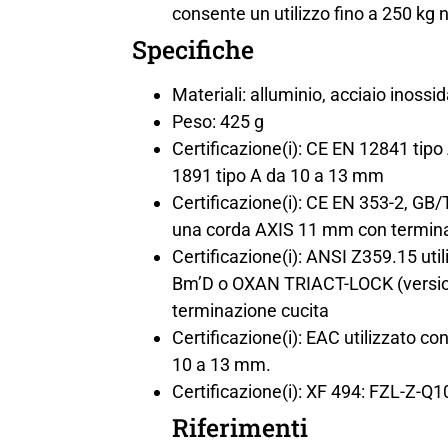
consente un utilizzo fino a 250 kg 
Specifiche
Materiali: alluminio, acciaio inossi
Peso: 425 g
Certificazione(i): CE EN 12841 ti
1891 tipo A da 10 a 13 mm
Certificazione(i): CE EN 353-2, G
una corda AXIS 11 mm con termin
Certificazione(i): ANSI Z359.15 
Bm’D o OXAN TRIACT-LOCK (version
terminazione cucita
Certificazione(i): EAC utilizzato
10 a 13 mm.
Certificazione(i): XF 494: FZL-Z-Q
Riferimenti