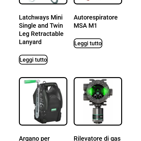
Latchways Mini
Autorespiratore
Single and Twin
MSA M1
Leg Retractable
Lanyard
Leggi tutto
Leggi tutto
Argano per
Rilevatore di gas