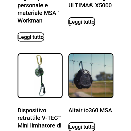
personale e
ULTIMA® X5000
materiale MSA™
Workman
Leggi tutto
Leggi tutto
Dispositivo
Altair io360 MSA
retrattile V-TEC™
Mini limitatore di
Leggi tutto