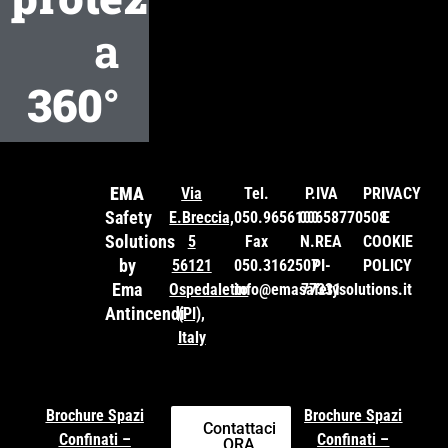
a
360°
EMA
Via
Tel.
P.IVA
PRIVACY
Safety
E.Breccia,
050.9656100
00658770508
E
Solutions
5
Fax
N.REA
COOKIE
by
56121
050.3162507
PI-
POLICY
Ema
Ospedaletto
info@emasafetysolutions.it
77331
Antincendi
(PI),
Italy
Brochure Spazi
Brochure Spazi
Contattaci
Confinati –
Confinati –
ORA