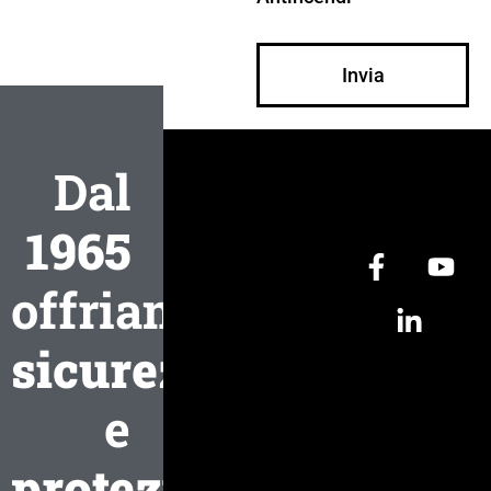
Invia
Dal
1965
offriamo
sicurezza
e
protezione