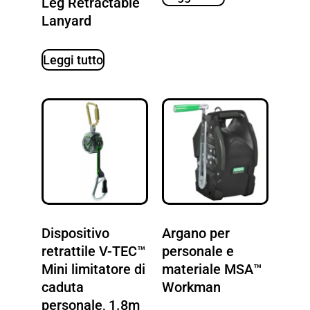
Leg Retractable
Lanyard
Leggi tutto
Dispositivo
Argano per
retrattile V-TEC™
personale e
Mini limitatore di
materiale MSA™
caduta
Workman
personale, 1.8m