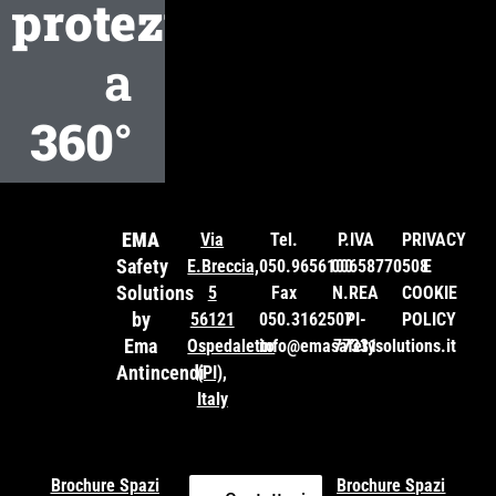
protezione
a
360°
EMA
Via
Tel.
P.IVA
PRIVACY
Safety
E.Breccia,
050.9656100
00658770508
E
Solutions
5
Fax
N.REA
COOKIE
by
56121
050.3162507
PI-
POLICY
Ema
Ospedaletto
info@emasafetysolutions.it
77331
Antincendi
(PI),
Italy
Brochure Spazi
Brochure Spazi