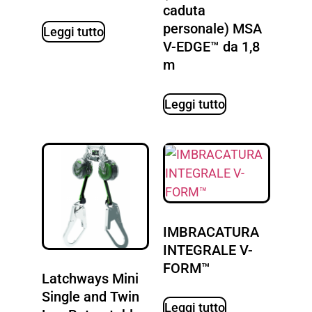
caduta
personale) MSA
Leggi tutto
V-EDGE™ da 1,8
m
Leggi tutto
IMBRACATURA
INTEGRALE V-
FORM™
Latchways Mini
Single and Twin
Leggi tutto