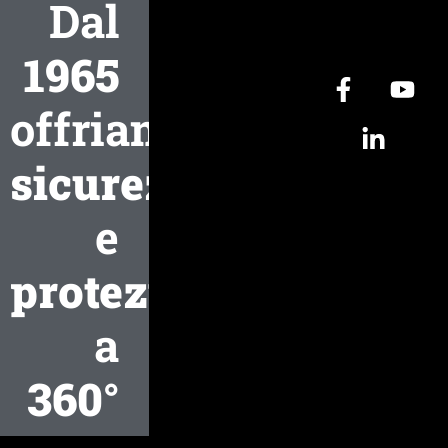
Dal
1965
offriamo
sicurezza
e
protezione
a
360°