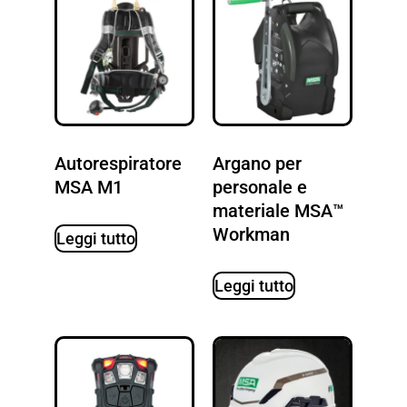
Autorespiratore
Argano per
MSA M1
personale e
materiale MSA™
Workman
Leggi tutto
Leggi tutto