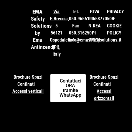
EMA
Via
Tel.
P.IVA
PRIVACY
Safety
E.Breccia,
050.9656100
00658770508
E
Solutions
5
Fax
N.REA
COOKIE
by
56121
050.3162507
PI-
POLICY
Ema
Ospedaletto
info@emasafetysolutions.it
77331
Antincendi
(PI),
Italy
Brochure Spazi
Brochure Spazi
Contattaci
Confinati –
Confinati –
ORA
tramite
Accessi verticali
Accessi
WhatsApp
orizzontali