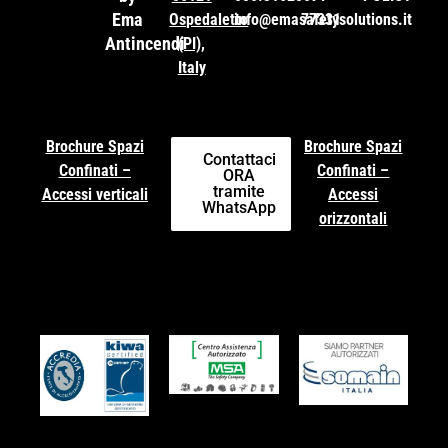
Ema
Ospedaletto
info@emasafetysolutions.it
77331
Antincendi
(PI),
Italy
Brochure Spazi
Brochure Spazi
Contattaci
Confinati –
Confinati –
ORA
tramite
Accessi verticali
Accessi
WhatsApp
orizzontali