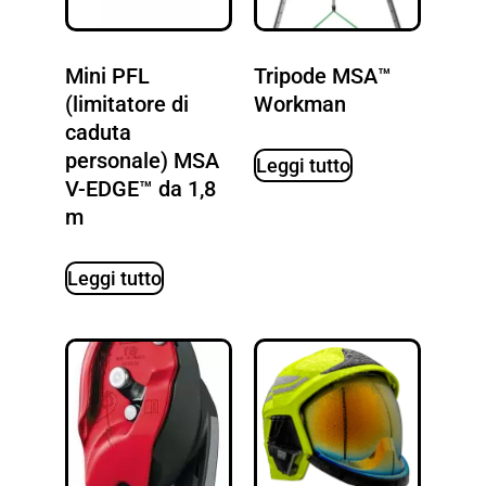
Mini PFL
Tripode MSA™
(limitatore di
Workman
caduta
personale) MSA
Leggi tutto
V-EDGE™ da 1,8
m
Leggi tutto