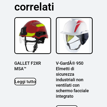
correlati
GALLET F2XR
V-GardÂ® 950
MSA™
Elmetti di
sicurezza
industriali non
Leggi tutto
ventilati con
schermo facciale
integrato