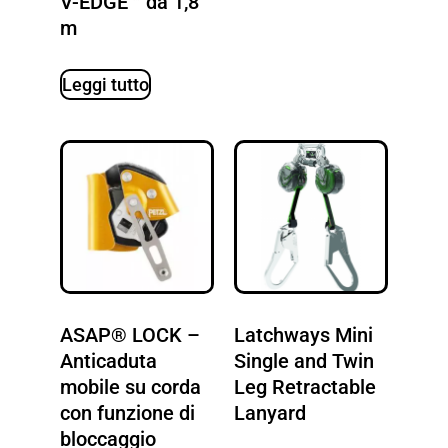
V-EDGE™ da 1,8
m
Leggi tutto
ASAP® LOCK –
Latchways Mini
Anticaduta
Single and Twin
mobile su corda
Leg Retractable
con funzione di
Lanyard
bloccaggio