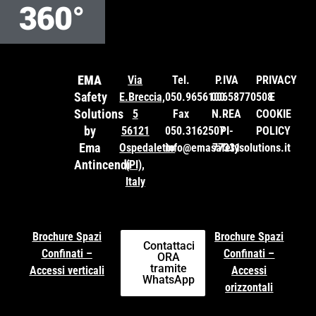
360°
EMA
Via
Tel.
P.IVA
PRIVACY
Safety
E.Breccia,
050.9656100
00658770508
E
Solutions
5
Fax
N.REA
COOKIE
by
56121
050.3162507
PI-
POLICY
Ema
Ospedaletto
info@emasafetysolutions.it
77331
Antincendi
(PI),
Italy
Brochure Spazi
Brochure Spazi
Contattaci
Confinati –
Confinati –
ORA
tramite
Accessi verticali
Accessi
WhatsApp
orizzontali