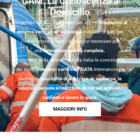
GAM: La Conoscenza a
Domicilio
Progettato ad hoc. Strutturato per offrire
simulazioni di
accesso verticali ed orizzontali
e dotato di basi per
l’installazione di tutti i dispositivi necessari per
una
formazione pratica completa.
Porteremo nelle aziende di tutta Italia la conoscenza
dei nostri
formatori certificati IRATA
International e
daremo la
possibilità di utilizzare, in esclusiva
,
le
soluzioni pensate e realizzate da noi per ambienti
confinati e lavoro in quota.
MAGGIORI INFO