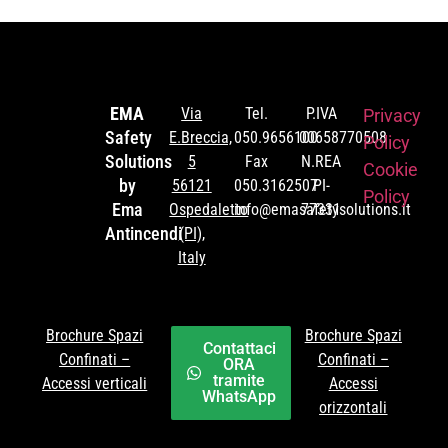
EMA
Via
Tel.
P.IVA
Privacy
Safety
E.Breccia,
050.9656100
00658770508
Policy
Solutions
5
Fax
N.REA
Cookie
by
56121
050.3162507
PI-
Policy
Ema
Ospedaletto
info@emasafetysolutions.it
77331
Antincendi
(PI),
Italy
Brochure Spazi
Brochure Spazi
Contattaci
Confinati –
Confinati –
ORA
tramite
Accessi verticali
Accessi
WhatsApp
orizzontali