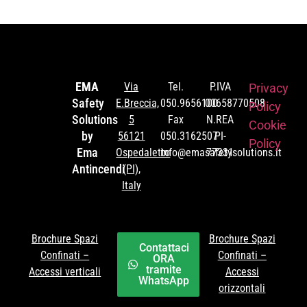
EMA
Via
Tel.
P.IVA
Privacy
Safety
E.Breccia,
050.9656100
00658770508
Policy
Solutions
5
Fax
N.REA
Cookie
by
56121
050.3162507
PI-
Policy
Ema
Ospedaletto
info@emasafetysolutions.it
77331
Antincendi
(PI),
Italy
Brochure Spazi
Brochure Spazi
Contattaci
Confinati –
Confinati –
ORA
tramite
Accessi verticali
Accessi
WhatsApp
orizzontali