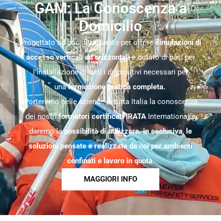
GAM: La Conoscenza a
Domicilio
Progettato ad hoc. Strutturato per offrire
simulazioni di
accesso verticali ed orizzontali
e dotato di basi per
l’installazione di tutti i dispositivi necessari per
una
formazione pratica completa.
Porteremo nelle aziende di tutta Italia la conoscenza
dei nostri
formatori certificati IRATA
International e
daremo la
possibilità di utilizzare, in esclusiva
,
le
soluzioni pensate e realizzate da noi per ambienti
confinati e lavoro in quota.
MAGGIORI INFO