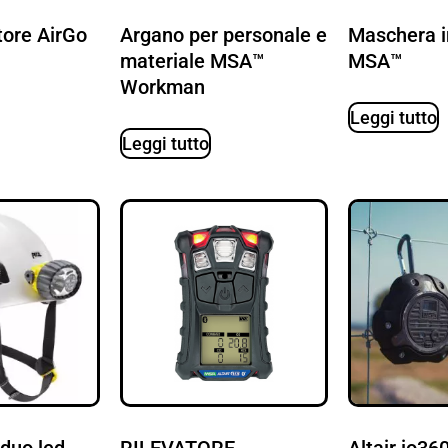
tore AirGo
Argano per personale e
Maschera i
materiale MSA™
MSA™
Workman
Leggi tutto
Leggi tutto
 duo led
RILEVATORE
Altair io3