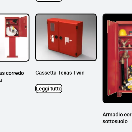
Cassetta Texas Twin
as corredo
a
Leggi tutto
Armadio corr
sottosuolo