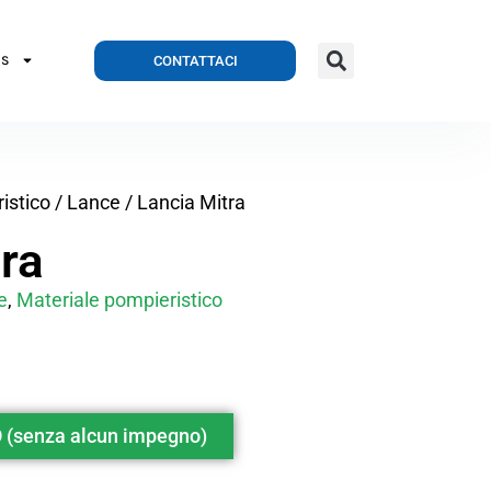
CONTATTACI
S
istico
/
Lance
/ Lancia Mitra
ra
e
,
Materiale pompieristico
(senza alcun impegno)