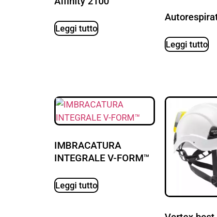
Affinity 2100
Autorespira
Leggi tutto
Leggi tutto
IMBRACATURA
INTEGRALE V-FORM™
Leggi tutto
Vertex best