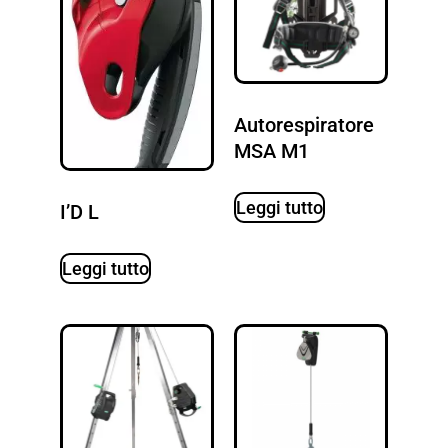
Autorespiratore
MSA M1
Leggi tutto
I’D L
Leggi tutto