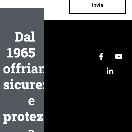
Invia
Dal
1965
offriamo
sicurezza
e
protezione
a