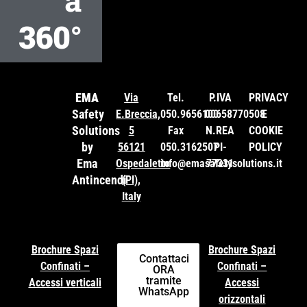
360°
EMA
Via
Tel.
P.IVA
PRIVACY
Safety
E.Breccia,
050.9656100
00658770508
E
Solutions
5
Fax
N.REA
COOKIE
by
56121
050.3162507
PI-
POLICY
Ema
Ospedaletto
info@emasafetysolutions.it
77331
Antincendi
(PI),
Italy
Brochure Spazi
Brochure Spazi
Contattaci
Confinati –
Confinati –
ORA
tramite
Accessi verticali
Accessi
WhatsApp
orizzontali