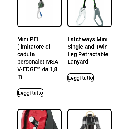
Mini PFL
Latchways Mini
(limitatore di
Single and Twin
caduta
Leg Retractable
personale) MSA
Lanyard
V-EDGE™ da 1,8
m
Leggi tutto
Leggi tutto