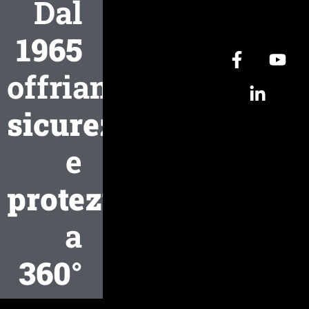
Dal
1965
offriamo
sicurezza
e
protezione
a
360°