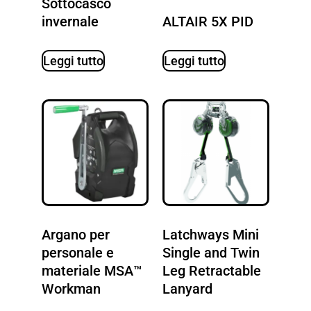
Sottocasco
invernale
ALTAIR 5X PID
Leggi tutto
Leggi tutto
Argano per
Latchways Mini
personale e
Single and Twin
materiale MSA™
Leg Retractable
Workman
Lanyard