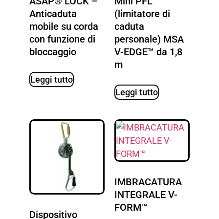
ASAP® LOCK –
Mini PFL
Anticaduta
(limitatore di
mobile su corda
caduta
con funzione di
personale) MSA
bloccaggio
V-EDGE™ da 1,8
m
Leggi tutto
Leggi tutto
IMBRACATURA
INTEGRALE V-
FORM™
Dispositivo