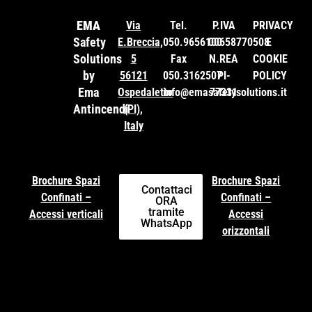
EMA
Via
Tel.
P.IVA
PRIVACY
Safety
E.Breccia,
050.9656100
00658770508
E
Solutions
5
Fax
N.REA
COOKIE
by
56121
050.3162507
PI-
POLICY
Ema
Ospedaletto
info@emasafetysolutions.it
77331
Antincendi
(PI),
Italy
Brochure Spazi
Brochure Spazi
Contattaci
Confinati –
Confinati –
ORA
tramite
Accessi verticali
Accessi
WhatsApp
orizzontali