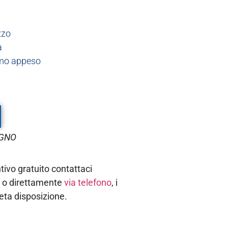
zzo
a
omo appeso
EGNO
tivo gratuito contattaci
e
o direttamente
via telefono
, i
eta disposizione.