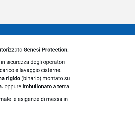
utorizzato
Genesi Protection.
in sicurezza degli operatori
scarico e lavaggio cisterne.
ma rigido
(binario) montato su
a.
oppure
imbullonato
a terra
.
imale le esigenze di messa in