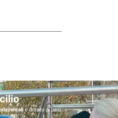
ilio
orizzontali
e dotato di basi