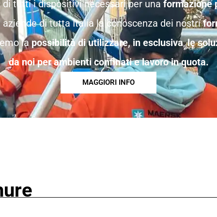
e di tutti i dispositivi necessari per una
formazione 
aziende di tutta Italia la conoscenza dei nostri
for
remo la
possibilità di utilizzare, in esclusiva
,
le solu
da noi per ambienti confinati e lavoro in quota.
MAGGIORI INFO
hure