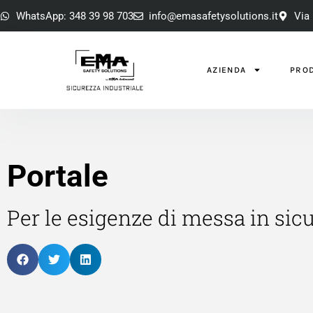
WhatsApp: 348 39 98 703
info@emasafetysolutions.it
Via 
AZIENDA
PROD
Portale
Per le esigenze di messa in sicu