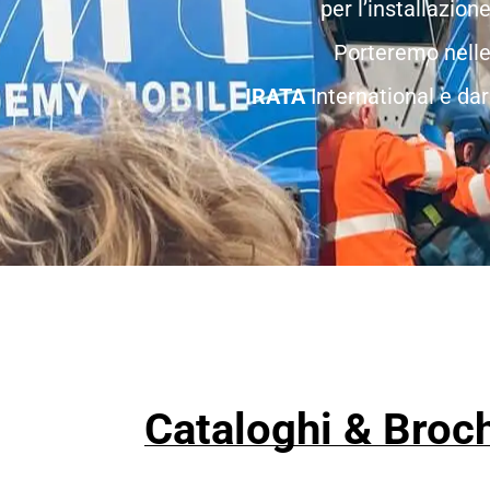
per l’installazion
Porteremo nelle 
IRATA
International e da
Cataloghi & Broc