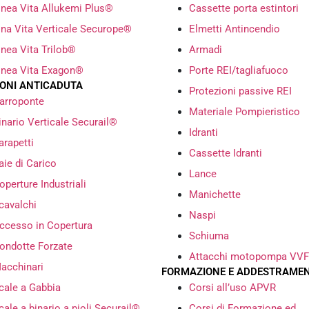
inea Vita Allukemi Plus®
Cassette porta estintori
ina Vita Verticale Securope®
Elmetti Antincendio
inea Vita Trilob®
Armadi
inea Vita Exagon®
Porte REI/tagliafuoco
IONI ANTICADUTA
Protezioni passive REI
arroponte
Materiale Pompieristico
inario Verticale Securail®
Idranti
arapetti
Cassette Idranti
aie di Carico
Lance
operture Industriali
Manichette
cavalchi
Naspi
ccesso in Copertura
Schiuma
ondotte Forzate
Attacchi motopompa VVF
acchinari
FORMAZIONE E ADDESTRAME
cale a Gabbia
Corsi all’uso APVR
cale a binario a pioli Securail®
Corsi di Formazione ed