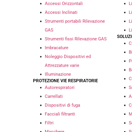
Accessi Orizzontali
L
Accessi Inclinati
L
Strumenti portabili Rilevazione
L
GAS
L
SOLUZ
Strumenti fissi Rilevazione GAS
C
Imbracature
B
Noleggio Dispositivi ed
P
Attrezzature varie
B
Illuminazione
C
PROTEZIONE VIE RESPIRATORIE
Autorespiratori
S
Carrellati
A
Dispositivi di fuga
C
Facciali filtranti
M
Filtri
S
Maschere
S