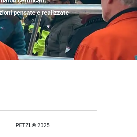
matori certificati
zioni pensate e realizzate
PETZL® 2025