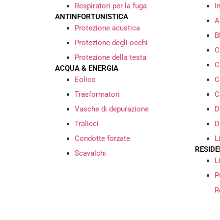
Respiratori per la fuga
I
ANTINFORTUNISTICA
A
Protezione acustica
B
Protezione degli occhi
C
Protezione della testa
C
ACQUA & ENERGIA
Eolico
C
Trasformatori
C
Vasche di depurazione
D
Tralicci
D
Condotte forzate
L
RESIDE
Scavalchi
L
P
R