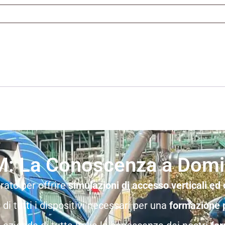
: La Conoscenza a Domic
rato per offrire
simulazioni di accesso verticali ed 
e di tutti i dispositivi necessari per una
formazione 