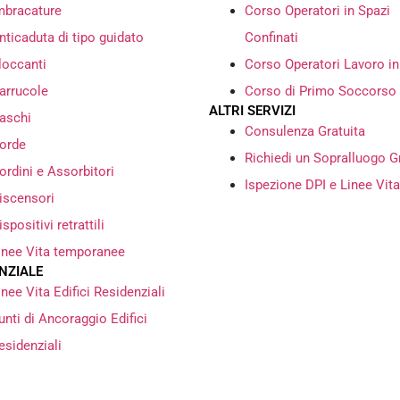
mbracature
Corso Operatori in Spazi
nticaduta di tipo guidato
Confinati
loccanti
Corso Operatori Lavoro i
arrucole
Corso di Primo Soccorso
ALTRI SERVIZI
aschi
Consulenza Gratuita
orde
Richiedi un Sopralluogo G
ordini e Assorbitori
Ispezione DPI e Linee Vita
iscensori
ispositivi retrattili
inee Vita temporanee
NZIALE
inee Vita Edifici Residenziali
unti di Ancoraggio Edifici
esidenziali