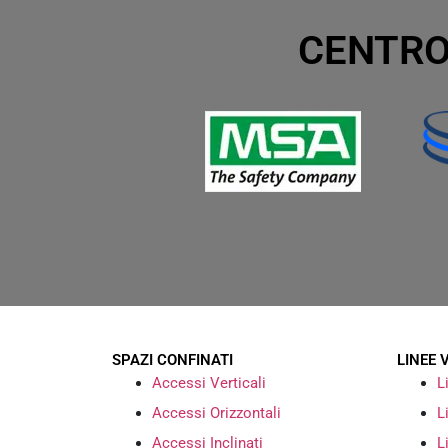
CENTRO
SPAZI CONFINATI
LINEE 
Accessi Verticali
L
Accessi Orizzontali
L
Accessi Inclinati
L