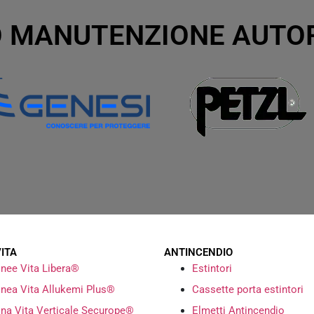
 MANUTENZIONE AUTO
VITA
ANTINCENDIO
inee Vita Libera®
Estintori
inea Vita Allukemi Plus®
Cassette porta estintori
ina Vita Verticale Securope®
Elmetti Antincendio