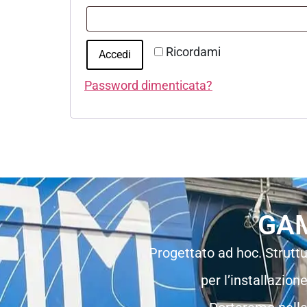
Ricordami
Accedi
Password dimenticata?
GAM
Progettato ad hoc. Struttu
per l’installazion