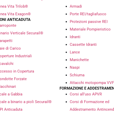
inea Vita Trilob®
Armadi
inea Vita Exagon®
Porte REI/tagliafuoco
IONI ANTICADUTA
Protezioni passive REI
arroponte
Materiale Pompieristico
inario Verticale Securail®
Idranti
arapetti
Cassette Idranti
aie di Carico
Lance
operture Industriali
Manichette
cavalchi
Naspi
ccesso in Copertura
Schiuma
ondotte Forzate
Attacchi motopompa VVF
acchinari
FORMAZIONE E ADDESTRAME
cale a Gabbia
Corsi all’uso APVR
cale a binario a pioli Securail®
Corsi di Formazione ed
PI Anticaduta
Addestramento Antincend