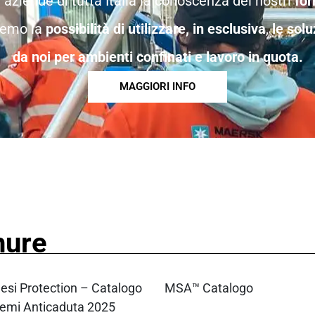
aziende di tutta Italia la conoscenza dei nostri
for
remo la
possibilità di utilizzare, in esclusiva
,
le solu
da noi per ambienti confinati e lavoro in quota.
MAGGIORI INFO
hure
esi Protection – Catalogo
MSA™ Catalogo
temi Anticaduta 2025