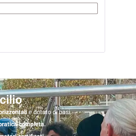
ilio
orizzontali
e dotato di basi
pratica completa.