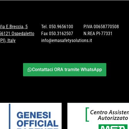
Via E.Breccia, 5
Tel.
050.9656100
P.IVA 00658770508
56121 Ospedaletto
Fax 050.3162507
N.REA PI-77331
(PI), Italy
info@emasafetysolutions.it
Contattaci ORA tramite WhatsApp