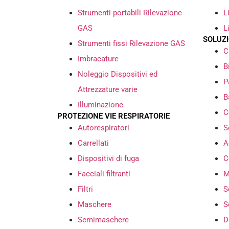
Strumenti portabili Rilevazione
L
GAS
L
SOLUZ
Strumenti fissi Rilevazione GAS
C
Imbracature
B
Noleggio Dispositivi ed
P
Attrezzature varie
B
Illuminazione
C
PROTEZIONE VIE RESPIRATORIE
Autorespiratori
S
Carrellati
A
Dispositivi di fuga
C
Facciali filtranti
M
Filtri
S
Maschere
S
Semimaschere
D