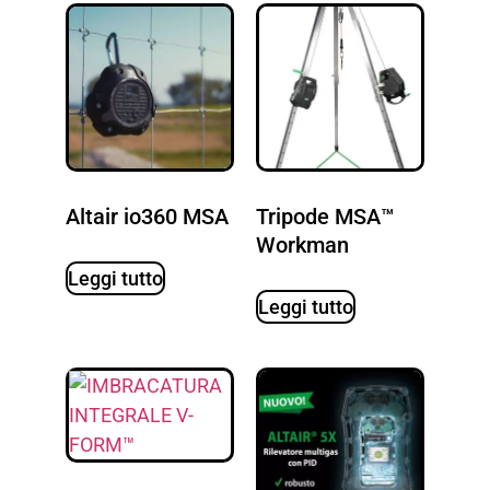
Altair io360 MSA
Tripode MSA™
Workman
Leggi tutto
Leggi tutto