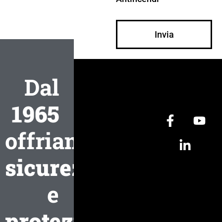
Invia
Dal
1965
offriamo
sicurezza
e
protezione