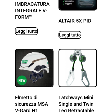
IMBRACATURA
INTEGRALE V-
FORM™
ALTAIR 5X PID
Leggi tutto
Leggi tutto
Elmetto di
Latchways Mini
sicurezza MSA
Single and Twin
V-Gard H1
Leg Retractable