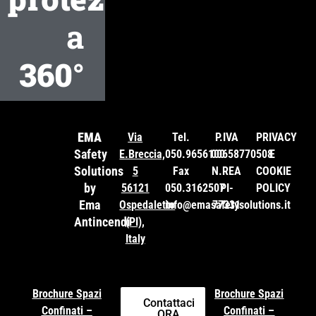
a
360°
EMA
Via
Tel.
P.IVA
PRIVACY
Safety
E.Breccia,
050.9656100
00658770508
E
Solutions
5
Fax
N.REA
COOKIE
by
56121
050.3162507
PI-
POLICY
Ema
Ospedaletto
info@emasafetysolutions.it
77331
Antincendi
(PI),
Italy
Brochure Spazi
Brochure Spazi
Contattaci
Confinati –
Confinati –
ORA