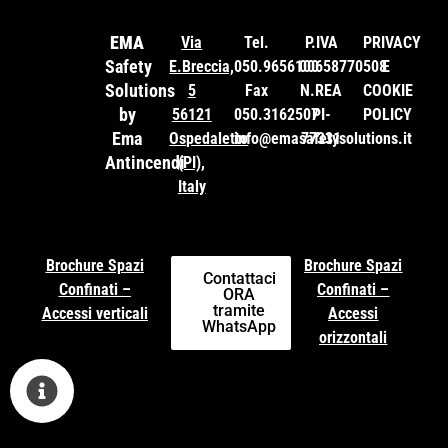
EMA
Via
Tel.
P.IVA
PRIVACY
Safety
E.Breccia,
050.9656100
00658770508
E
Solutions
5
Fax
N.REA
COOKIE
by
56121
050.3162507
PI-
POLICY
Ema
Ospedaletto
info@emasafetysolutions.it
77331
Antincendi
(PI),
Italy
Brochure Spazi
Brochure Spazi
Contattaci
Confinati –
Confinati –
ORA
tramite
Accessi verticali
Accessi
WhatsApp
orizzontali