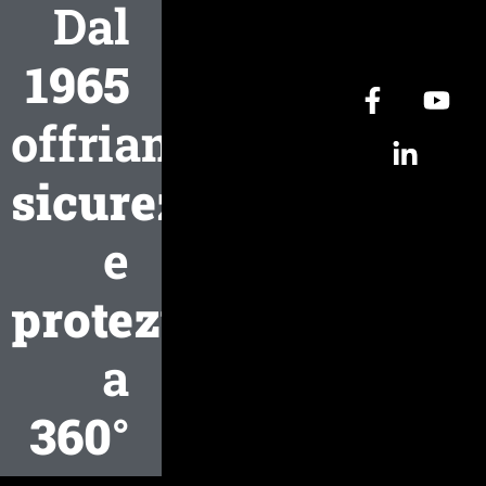
Dal
1965
offriamo
sicurezza
e
protezione
a
360°