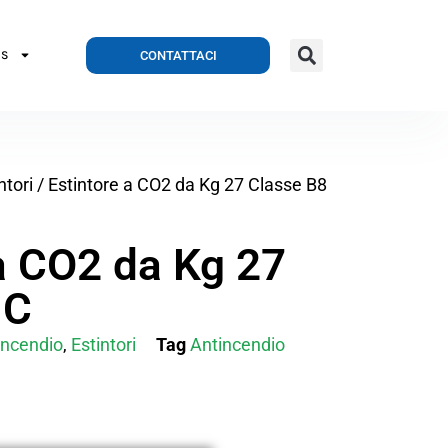
CONTATTACI
S
ntori
/ Estintore a CO2 da Kg 27 Classe B8
a CO2 da Kg 27
 C
incendio
,
Estintori
Tag
Antincendio