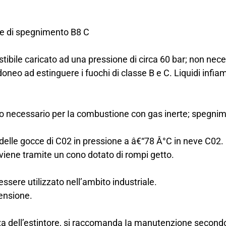
se di spegnimento B8 C
tibile caricato ad una pressione di circa 60 bar; non nece
neo ad estinguere i fuochi di classe B e C. Liquidi infiamma
no necessario per Ia combustione con gas inerte; spegni
elle gocce di C02 in pressione a â€“78 Â°C in neve C02.
viene tramite un cono dotato di rompi getto.
ssere utilizzato nell’ambito industriale.
tensione.
nza dell’estintore, si raccomanda Ia manutenzione secon