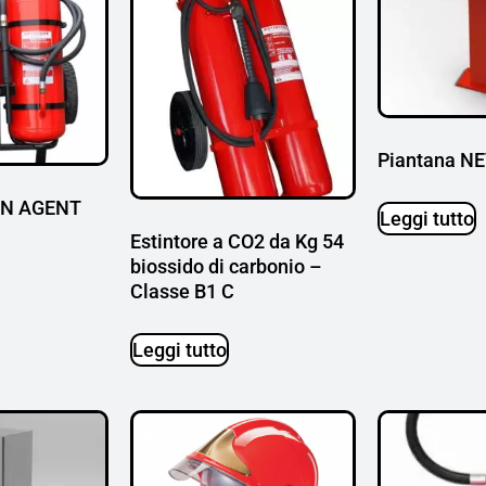
Piantana N
WIN AGENT
Leggi tutto
Estintore a CO2 da Kg 54
biossido di carbonio –
Classe B1 C
Leggi tutto