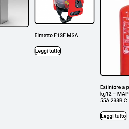
Elmetto F1SF MSA
Leggi tutto
Estintore a 
kg12 – MAP 
55A 233B C
Leggi tutto