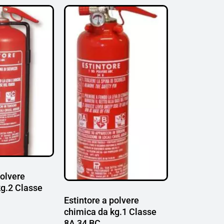
polvere
kg.2 Classe
Estintore a polvere
chimica da kg.1 Classe
8A 34 BC