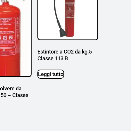
Estintore a CO2 da kg.5
Classe 113 B
Leggi tutto
polvere da
50 – Classe