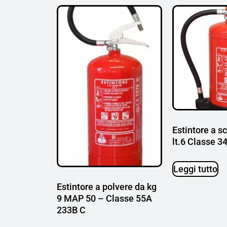
Estintore a 
lt.6 Classe 3
Leggi tutto
Estintore a polvere da kg
9 MAP 50 – Classe 55A
233B C