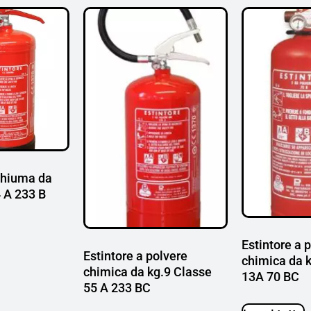
schiuma da
4 A 233 B
Estintore a 
Estintore a polvere
chimica da 
chimica da kg.9 Classe
13A 70 BC
55 A 233 BC