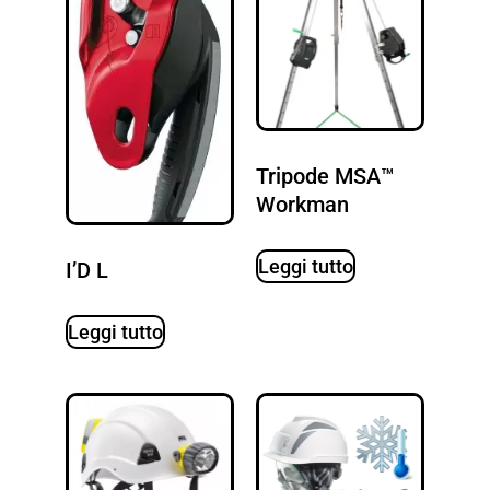
Tripode MSA™
Workman
Leggi tutto
I’D L
Leggi tutto