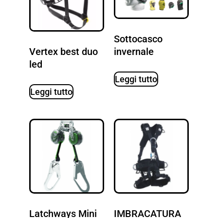
Sottocasco
invernale
Vertex best duo
led
Leggi tutto
Leggi tutto
Latchways Mini
IMBRACATURA