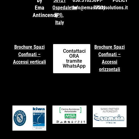
by
56121
050.3162507
PI-
POLICY
Ema
Ospedaletto
info@emasafetysolutions.it
77331
Antincendi
(PI),
Italy
Brochure Spazi
Brochure Spazi
Contattaci
Confinati –
Confinati –
ORA
tramite
Accessi verticali
Accessi
WhatsApp
orizzontali