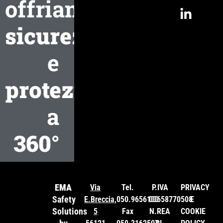
offriamo
sicurezza
e
protezione
a
360°
EMA
Via
Tel.
P.IVA
PRIVACY
Safety
E.Breccia,
050.9656100
00658770508
E
Solutions
5
Fax
N.REA
COOKIE