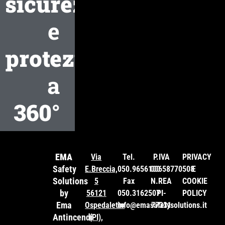
sicurezza
e
protezione
a
360°
EMA
Via
Tel.
P.IVA
PRIVACY
Safety
E.Breccia,
050.9656100
00658770508
E
Solutions
5
Fax
N.REA
COOKIE
by
56121
050.3162507
PI-
POLICY
Ema
Ospedaletto
info@emasafetysolutions.it
77331
Antincendi
(PI),