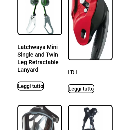
Latchways Mini
Single and Twin
Leg Retractable
Lanyard
I’D L
Leggi tutto
Leggi tutto