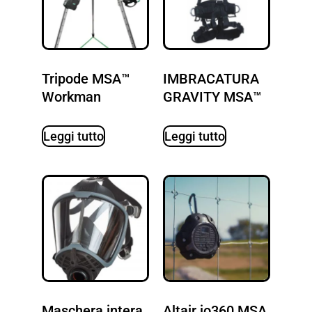
Tripode MSA™
IMBRACATURA
Workman
GRAVITY MSA™
Leggi tutto
Leggi tutto
Maschera intera
Altair io360 MSA