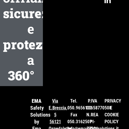
sicurezza
e
protezione
a
360°
EMA
Via
Tel.
P.IVA
PRIVACY
Safety
E.Breccia,
050.9656100
00658770508
E
Solutions
5
Fax
N.REA
COOKIE
by
56121
050.3162507
PI-
POLICY
Ema
Ospedaletto
info@emasafetysolutions.it
77331