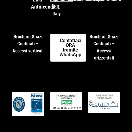
Antincendi
(PI),
Italy
Brochure Spazi
Brochure Spazi
Contattaci
Confinati –
Confinati –
ORA
tramite
Accessi verticali
Accessi
WhatsApp
orizzontali