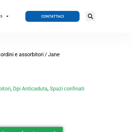
CONTATTACI
S
ordini e assorbitori
/ Jane
itori
,
Dpi Anticaduta
,
Spazi confinati