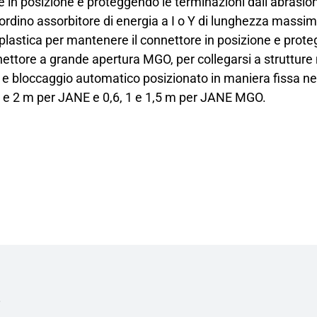
re in posizione e proteggendo le terminazioni dall’abras
rdino assorbitore di energia a I o Y di lunghezza massim
 plastica per mantenere il connettore in posizione e prote
ttore a grande apertura MGO, per collegarsi a strutture m
e bloccaggio automatico posizionato in maniera fissa nel
1,5 e 2 m per JANE e 0,6, 1 e 1,5 m per JANE MGO.
i