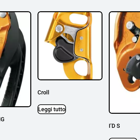
Croll
Leggi tutto
IG
I’D S