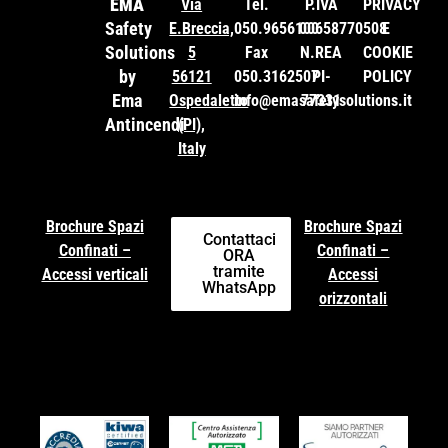
EMA
Via
Tel.
P.IVA
PRIVACY
Safety
E.Breccia,
050.9656100
00658770508
E
Solutions
5
Fax
N.REA
COOKIE
by
56121
050.3162507
PI-
POLICY
Ema
Ospedaletto
info@emasafetysolutions.it
77331
Antincendi
(PI),
Italy
Brochure Spazi
Brochure Spazi
Contattaci
Confinati –
Confinati –
ORA
tramite
Accessi verticali
Accessi
WhatsApp
orizzontali