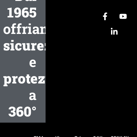
1965
offriamo
sicurezza
e
protezione
a
360°