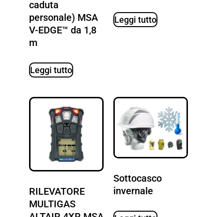
caduta
personale) MSA
Leggi tutto
V-EDGE™ da 1,8
m
Leggi tutto
Sottocasco
invernale
RILEVATORE
MULTIGAS
ALTAIR 4XR MSA