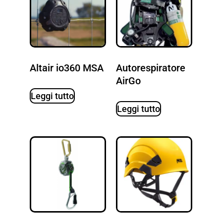
Altair io360 MSA
Autorespiratore
AirGo
Leggi tutto
Leggi tutto