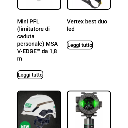
Mini PFL
Vertex best duo
(limitatore di
led
caduta
personale) MSA
Leggi tutto
V-EDGE™ da 1,8
m
Leggi tutto