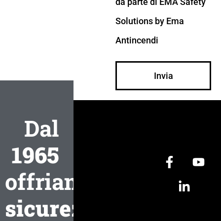
da parte di EMA Safety
Solutions by Ema
Antincendi
Invia
Dal
1965
offriamo
sicurezza