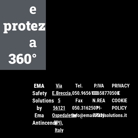
e
protezione
a
360°
EMA
Via
Tel.
P.IVA
PRIVACY
Safety
E.Breccia,
050.9656100
00658770508
E
Solutions
5
Fax
N.REA
COOKIE
by
56121
050.3162507
PI-
POLICY
Ema
Ospedaletto
info@emasafetysolutions.it
77331
Antincendi
(PI),
Italy