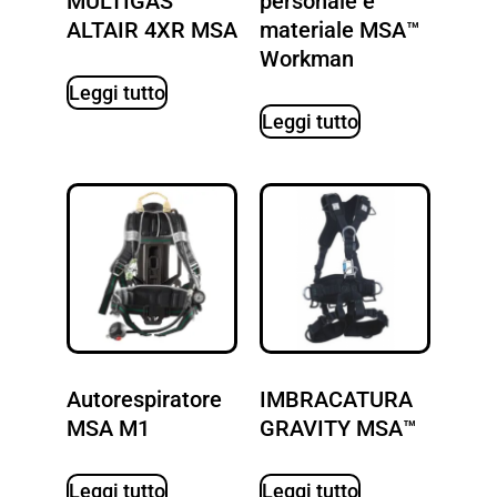
MULTIGAS
personale e
ALTAIR 4XR MSA
materiale MSA™
Workman
Leggi tutto
Leggi tutto
Autorespiratore
IMBRACATURA
MSA M1
GRAVITY MSA™
Leggi tutto
Leggi tutto