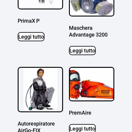
PrimaX P
Maschera
Advantage 3200
Leggi tutto
Leggi tutto
PremAire
Autorespiratore
Leggi tutto
AirGo-FIX