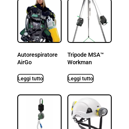
Autorespiratore
Tripode MSA™
AirGo
Workman
Leggi tutto
Leggi tutto