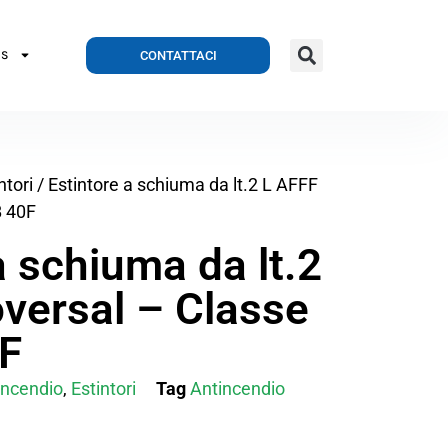
CONTATTACI
S
ntori
/ Estintore a schiuma da lt.2 L AFFF
B 40F
a schiuma da lt.2
versal – Classe
F
incendio
,
Estintori
Tag
Antincendio