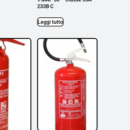
233B C
Leggi tutto