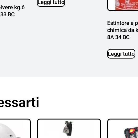
Leggi tutto
olvere kg.6
233 BC
Estintore a 
chimica da 
8A 34 BC
Leggi tutto
essarti