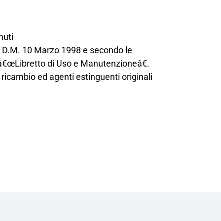
nuti
t.4 D.M. 10 Marzo 1998 e secondo le
l â€œLibretto di Uso e Manutenzioneâ€.
 ricambio ed agenti estinguenti originali