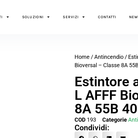
TI
SOLUZIONI
SERVIZI
CONTATTI
NEW
Home
/
Antincendio
/
Esti
Bioversal – Classe 8A 55
Estintore 
L AFFF Bio
8A 55B 40
COD
193
Categorie
Ant
Condividi: