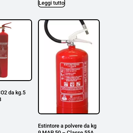
Leggi tutto
CO2 da kg.5
B
Estintore a polvere da kg
9 MAP 50 – Classe 55A