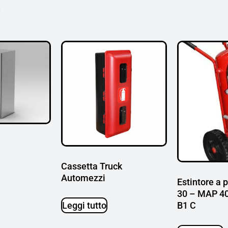
i
Cassetta Truck
Automezzi
Estintore a 
30 – MAP 40
Leggi tutto
B1 C