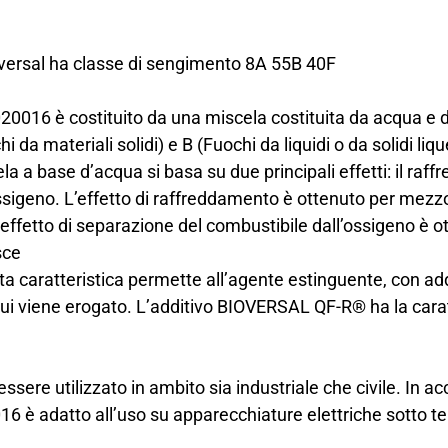
oversal ha classe di sengimento 8A 55B 40F
020016 è costituito da una miscela costituita da acqua e
 da materiali solidi) e B (Fuochi da liquidi o da solidi liqu
la a base d’acqua si basa su due principali effetti: il ra
ossigeno. L’effetto di raffreddamento è ottenuto per mezz
effetto di separazione del combustibile dall’ossigeno è ott
sce
sta caratteristica permette all’agente estinguente, con 
cui viene erogato. L’additivo BIOVERSAL QF-R® ha la carat
ssere utilizzato in ambito sia industriale che civile. In a
16 è adatto all’uso su apparecchiature elettriche sotto t