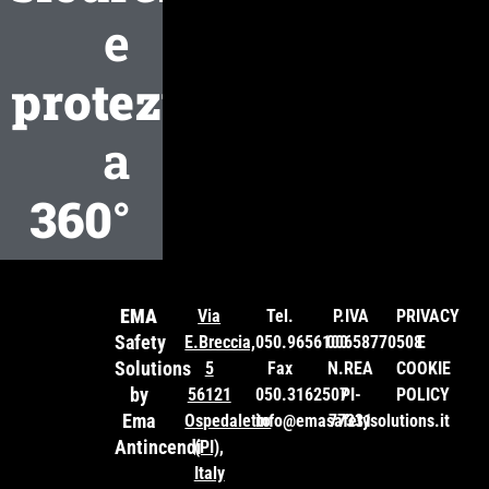
e
protezione
a
360°
EMA
Via
Tel.
P.IVA
PRIVACY
Safety
E.Breccia,
050.9656100
00658770508
E
Solutions
5
Fax
N.REA
COOKIE
by
56121
050.3162507
PI-
POLICY
Ema
Ospedaletto
info@emasafetysolutions.it
77331
Antincendi
(PI),
Italy