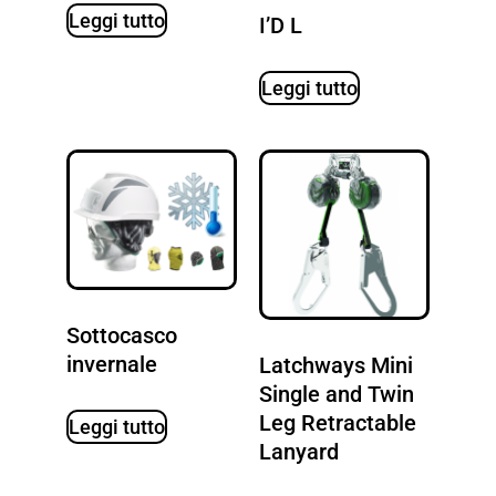
Leggi tutto
I’D L
Leggi tutto
Sottocasco
invernale
Latchways Mini
Single and Twin
Leg Retractable
Leggi tutto
Lanyard