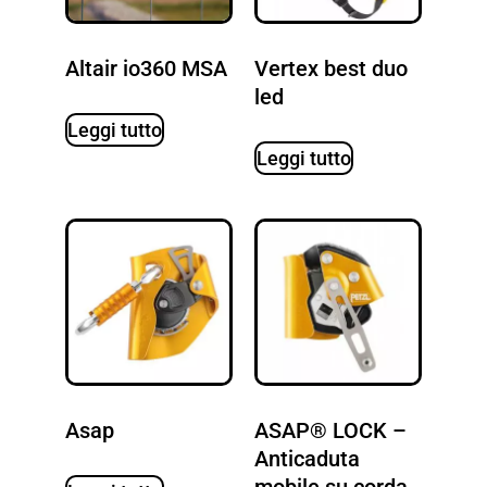
Altair io360 MSA
Vertex best duo
led
Leggi tutto
Leggi tutto
Asap
ASAP® LOCK –
Anticaduta