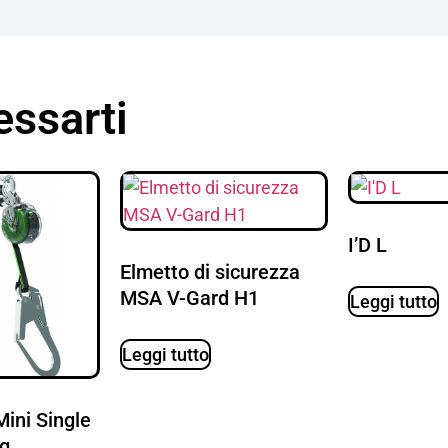
essarti
I’D L
Elmetto di sicurezza
MSA V-Gard H1
Leggi tutto
Leggi tutto
ini Single
eg