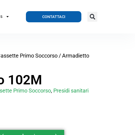
CONTATTACI
S
assette Primo Soccorso
/ Armadietto
to 102M
sette Primo Soccorso
,
Presidi sanitari