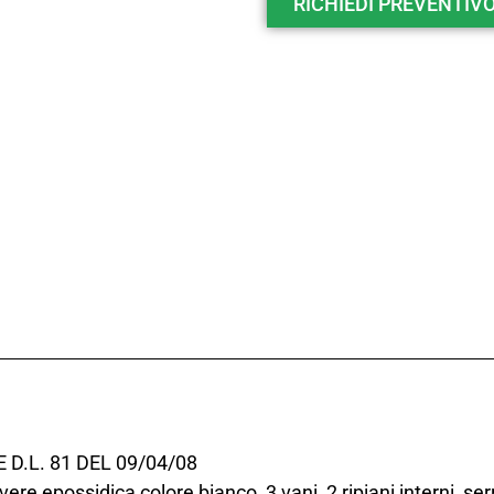
RICHIEDI PREVENTIVO 
 D.L. 81 DEL 09/04/08
ere epossidica colore bianco, 3 vani, 2 ripiani interni, se