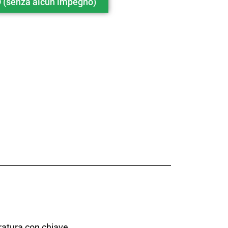
(senza alcun impegno)
rratura con chiave.