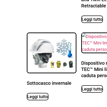
Retractable
Leggi tutto
Dispositivo r
TEC™ Mini li
caduta pers
Sottocasco invernale
Leggi tutto
Leggi tutto