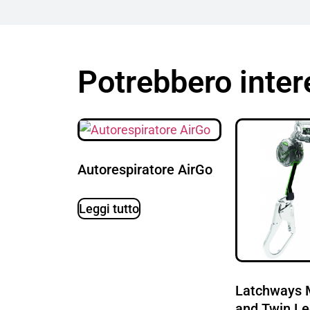
Potrebbero inter
Autorespiratore AirGo
Leggi tutto
Latchways M
and Twin L