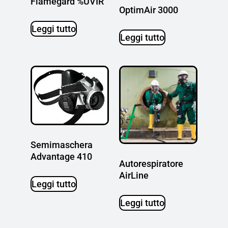
Flamegard %UVIR
OptimAir 3000
Leggi tutto
Leggi tutto
Semimaschera
Advantage 410
Autorespiratore
AirLine
Leggi tutto
Leggi tutto