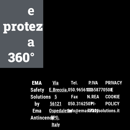
e
protezione
a
360°
EMA
Via
Tel.
P.IVA
PRIVACY
Safety
E.Breccia,
050.9656100
00658770508
E
Solutions
5
Fax
N.REA
COOKIE
by
56121
050.3162507
PI-
POLICY
Ema
Ospedaletto
info@emasafetysolutions.it
77331
Antincendi
(PI),
Italy