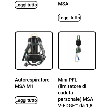
MSA
Leggi tutto
Leggi tutto
Autorespiratore
Mini PFL
MSA M1
(limitatore di
caduta
personale) MSA
Leggi tutto
V-EDGE™ da 1,8