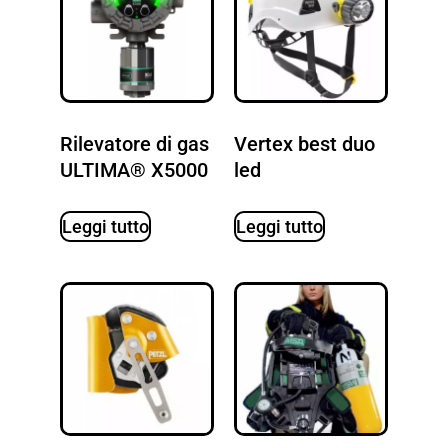
Rilevatore di gas
Vertex best duo
ULTIMA® X5000
led
Leggi tutto
Leggi tutto