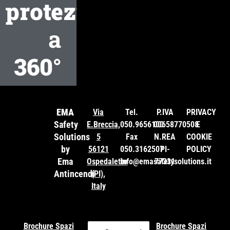
protezione
a
360°
EMA
Via
Tel.
P.IVA
PRIVACY
Safety
E.Breccia,
050.9656100
00658770508
E
Solutions
5
Fax
N.REA
COOKIE
by
56121
050.3162507
PI-
POLICY
Ema
Ospedaletto
info@emasafetysolutions.it
77331
Antincendi
(PI),
Italy
Brochure Spazi
Brochure Spazi